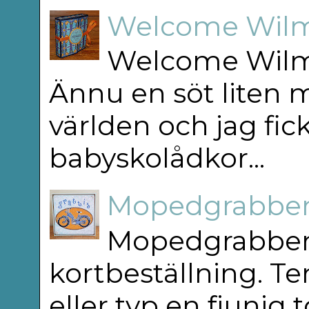
Welcome Wilm
Welcome Wilm
Ännu en söt liten m
världen och jag fick
babyskolådkor...
Mopedgrabben
Mopedgrabben 
kortbeställning. T
eller typ en fjunig 