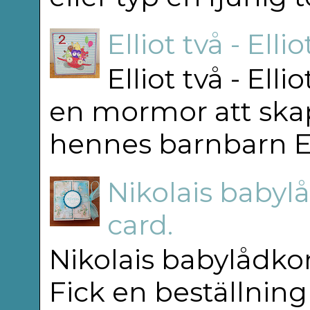
Elliot två - Elli
Elliot två - Ell
en mormor att skap
hennes barnbarn Elli
Nikolais babylå
card.
Nikolais babylådkor
Fick en beställning