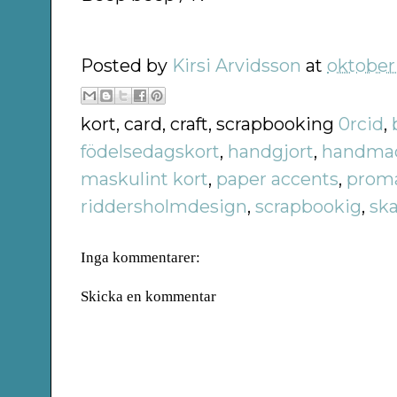
Posted by
Kirsi Arvidsson
at
oktober
kort, card, craft, scrapbooking
0rcid
,
födelsedagskort
,
handgjort
,
handma
maskulint kort
,
paper accents
,
prom
riddersholmdesign
,
scrapbookig
,
sk
Inga kommentarer:
Skicka en kommentar