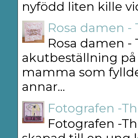
nyfödd liten kille v
Rosa damen - 
Rosa damen - T
akutbeställning på 
mamma som fyllde 75
annar...
Fotografen -T
Fotografen -Th
skapad till en ung