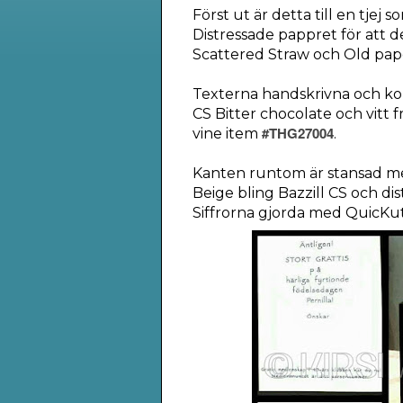
Först ut är detta till en tjej s
Distressade pappret för att 
Scattered Straw och Old pap
Texterna handskrivna och kort
CS Bitter chocolate och vitt f
#THG27004
vine item
.
Kanten runtom är stansad m
Beige bling Bazzill CS och di
Siffrorna gjorda med QuicKut