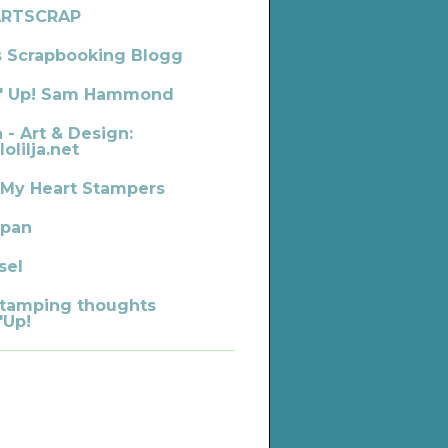
ARTSCRAP
s Scrapbooking Blogg
' Up! Sam Hammond
a - Art & Design:
lolilja.net
 My Heart Stampers
pan
sel
tamping thoughts
'Up!