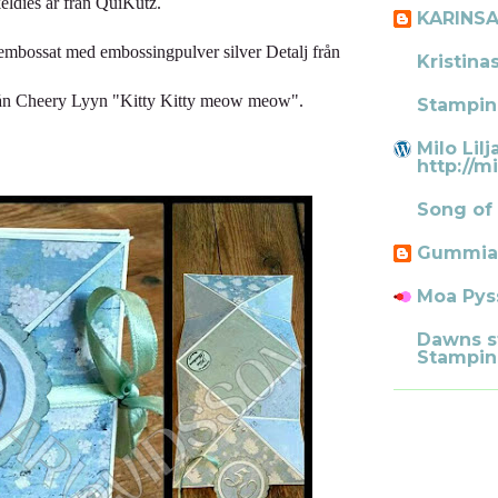
eldies är från QuiKutz.
KARINS
embossat med embossingpulver silver Detalj från
Kristina
 från Cheery Lyyn "Kitty Kitty meow meow".
Stampin
Milo Lilj
http://mi
Song of
Gummia
Moa Pys
Dawns s
Stampin