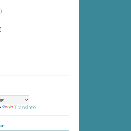
)
)
)
)
)
)
)
)
y
Translate
ar