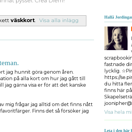
nnat pyssel. Crea Diem!
Hallå Jordinga
kett
väskkort
.
Visa alla inlägg
scrapbooki
 teman.
fastnade dir
lycklig. ☆Pi
ort jag hunnit göra genom åren.
https://se.p
tion på alla kort om hur jag gått till
du hitta fle
ll jag gärna visa er för att det kanske
finns här p
Skapelseträ
joonipher@
av mig frågar jag alltid om det finns nått
avoritfärger. Finns det så försöker jag
Visa hela mi
Leta i den här 