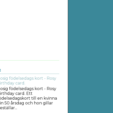
g
osig födelsedags kort - Rosy
irthday card.
osig födelsedags kort - Rosy
irthday card. Ett
ödelsedagskort till en kvinna
in 50 årsdag och hon gillar
tällar...