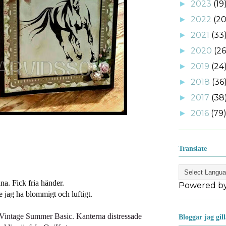
2023
(19
►
2022
(20
►
2021
(33
►
2020
(26
►
2019
(24
►
2018
(36
►
2017
(38
►
2016
(79
►
Translate
nna. Fick fria händer.
Powered b
 jag ha blommigt och luftigt.
Vintage Summer Basic. Kanterna distressade
Bloggar jag gill