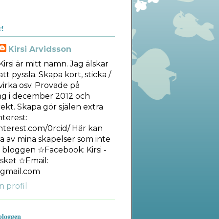
r!
Kirsi Arvidsson
Kirsi är mitt namn. Jag älskar
att pyssla. Skapa kort, sticka /
virka osv. Provade på
ng i december 2012 och
ekt. Skapa gör själen extra
nterest:
interest.com/0rcid/ Här kan
ra av mina skapelser som inte
å bloggen ☆Facebook: Kirsi -
sket ☆Email:
gmail.com
n profil
bloggen