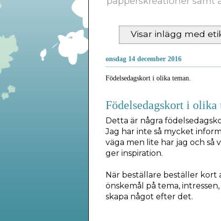
papperskreationer samt a
Visar inlägg med eti
onsdag 14 december 2016
Födelsedagskort i olika teman.
Födelsedagskort i olika
Detta är några födelsedagsk
Jag har inte så mycket informa
väga men lite har jag och så vi
ger inspiration.
När beställare beställer kort 
önskemål på tema, intressen, f
skapa något efter det.