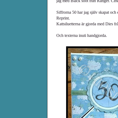
jag med Black soot från Ranger. Cirk
Siffrorna 50 har jag
själv skapat och 
Reprint.
Kattsiluetterna är gjorda med Dies
Och texterna inuti handgjorda.