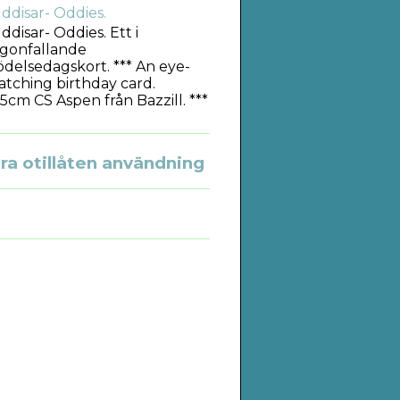
ddisar- Oddies.
ddisar- Oddies. Ett i
gonfallande
ödelsedagskort. *** An eye-
atching birthday card.
5cm CS Aspen från Bazzill. ***
a otillåten användning