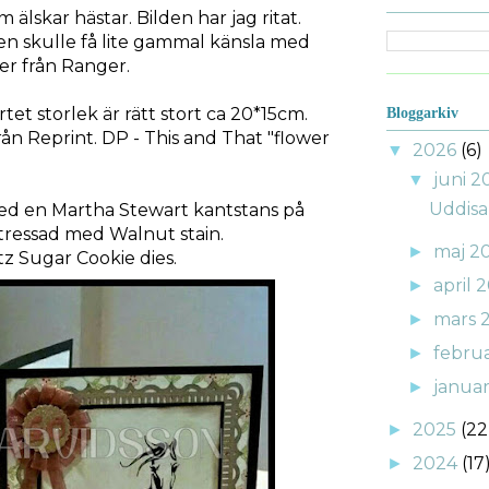
om älskar hästar. Bilden har jag ritat.
den skulle få lite gammal känsla med
er från Ranger.
et storlek är rätt stort ca 20*15cm.
Bloggarkiv
rån Reprint. DP - This and That "flower
2026
(6)
▼
juni 
▼
Uddisa
ed en Martha Stewart kantstans på
stressad med Walnut stain.
maj 2
►
z Sugar Cookie dies.
april 
►
mars 
►
febru
►
janua
►
2025
(22
►
2024
(17
►