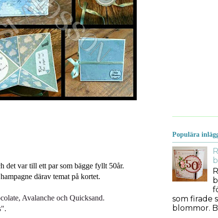
Populära inläg
R
b
ch det var till ett par som bägge fyllt 50år.
R
 Champagne därav temat på kortet.
b
f
ocolate, Avalanche och Quicksand.
som firade s
blommor. Bes
s".