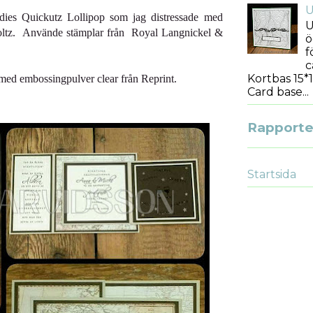
U
 dies Quickutz Lollipop som jag distressade med
U
oltz.
Använde stämplar från Royal Langnickel &
ö
f
c
Kortbas 15*1
ed embossingpulver clear från Reprint.
Card base...
Rapporter
Startsida