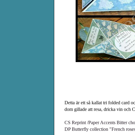
Detta är ett så kallat tri folded card o
dom gillade att resa, dricka vin och
CS Reprint /Paper Accents Bitter ch
DP Butterfly collection "French rose