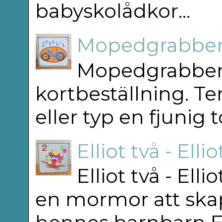
babyskolådkor...
Mopedgrabben
Mopedgrabben 
kortbeställning. T
eller typ en fjunig 
Elliot två - Elli
Elliot två - Ell
en mormor att skap