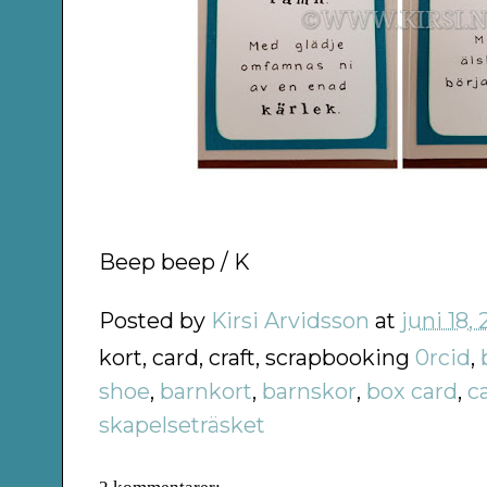
Beep beep / K
Posted by
Kirsi Arvidsson
at
juni 18,
kort, card, craft, scrapbooking
0rcid
,
shoe
,
barnkort
,
barnskor
,
box card
,
c
skapelseträsket