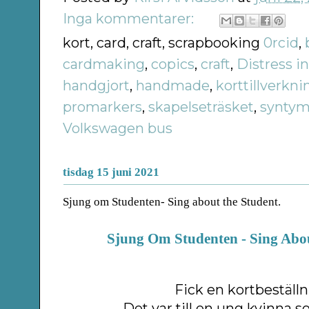
Inga kommentarer:
kort, card, craft, scrapbooking
0rcid
,
cardmaking
,
copics
,
craft
,
Distress i
handgjort
,
handmade
,
korttillverkni
promarkers
,
skapelseträsket
,
syntym
Volkswagen bus
tisdag 15 juni 2021
Sjung om Studenten- Sing about the Student.
Sjung Om Studenten - Sing Abo
Fick en kortbeställn
Det var till en ung kvinna 