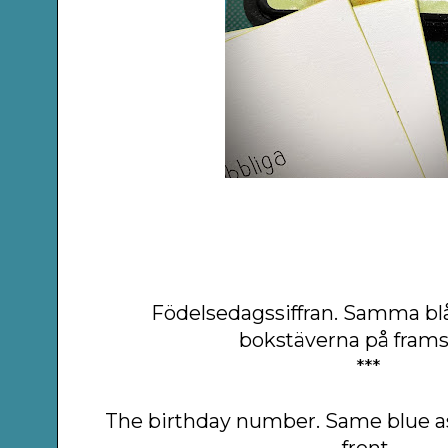
Födelsedagssiffran. Samma bl
bokstäverna på frams
***
The birthday number. Same blue as
front.