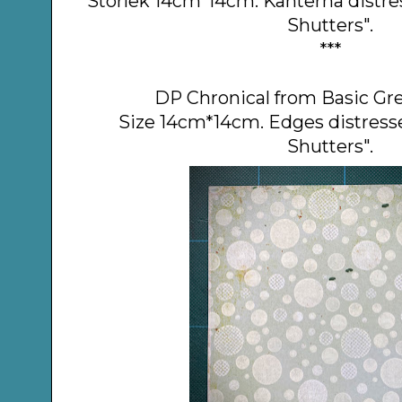
Storlek 14cm*14cm. Kanterna distr
Shutters".
***
DP Chronical from Basic Gre
Size 14cm*14cm. Edges distress
Shutters".