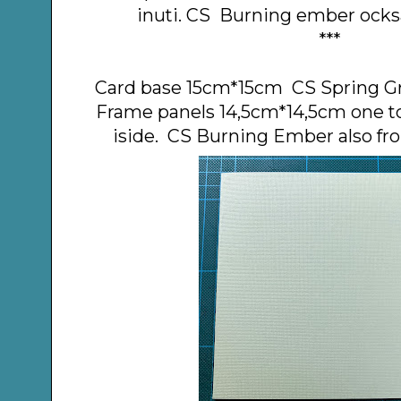
inuti. CS Burning ember också
***
Card base 15cm*15cm CS Spring G
Frame panels 14,5cm*14,5cm one to
iside. CS Burning Ember also fr