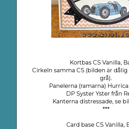
Kortbas CS Vanilla, Ba
Cirkeln samma CS (bilden är dåli
grå).
Panelerna (ramarna) Hurrican
DP Syster Yster från R
Kanterna distressade, se bi
***
Card base CS Vanilla, B