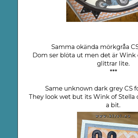
Samma okända mörkgråa CS ti
Dom ser blöta ut men det är Wink of
glittrar lite.
***
Same unknown dark grey CS f
They look wet but its Wink of Stella 
a bit.