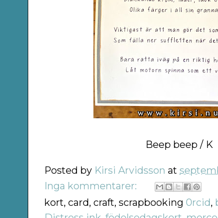
Beep beep / K
Posted by
Kirsi Arvidsson
at
septemb
Inga kommentarer:
kort, card, craft, scrapbooking
0rcid
,
Distress ink
,
födelsedagskort
,
merce