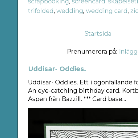
scrapbooking
,
screencard
,
skapelset
trifolded
,
wedding
,
wedding card
,
zi
Startsida
Prenumerera på:
Inlägg
Uddisar- Oddies.
Uddisar- Oddies. Ett i ögonfallande f
An eye-catching birthday card. Kort
Aspen från Bazzill. *** Card base...