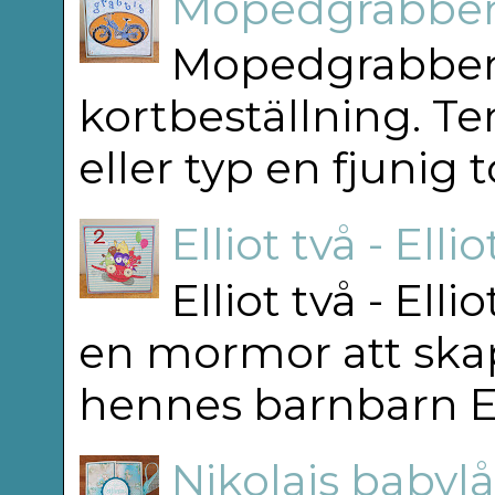
Mopedgrabben
Mopedgrabben 
kortbeställning. T
eller typ en fjunig 
Elliot två - Elli
Elliot två - Ell
en mormor att skap
hennes barnbarn Elli
Nikolais babylå