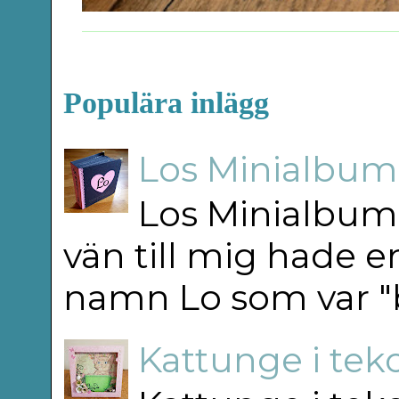
Populära inlägg
Los Minialbum 
Los Minialbum 
vän till mig hade e
namn Lo som var "b
Kattunge i teko