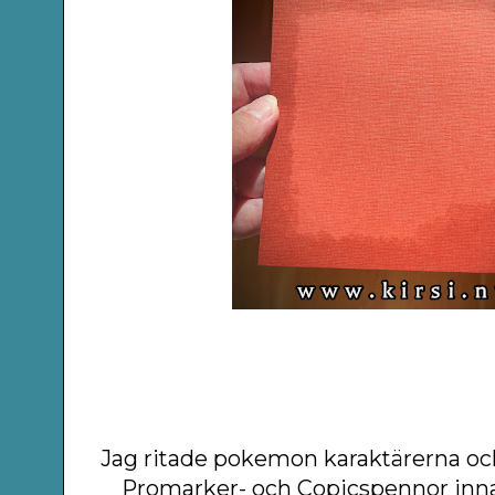
Jag ritade pokemon karaktärerna o
Promarker- och Copicspennor inna