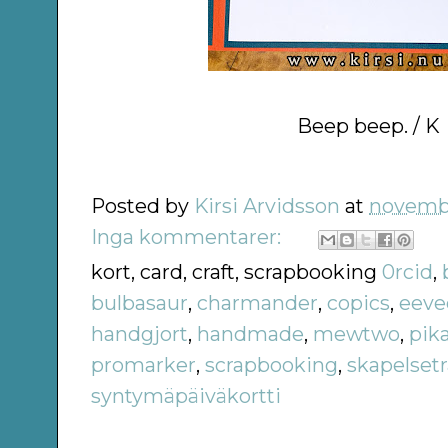
Beep beep. / K
Posted by
Kirsi Arvidsson
at
novembe
Inga kommentarer:
kort, card, craft, scrapbooking
0rcid
,
bulbasaur
,
charmander
,
copics
,
eeve
handgjort
,
handmade
,
mewtwo
,
pik
promarker
,
scrapbooking
,
skapelset
syntymäpäiväkortti