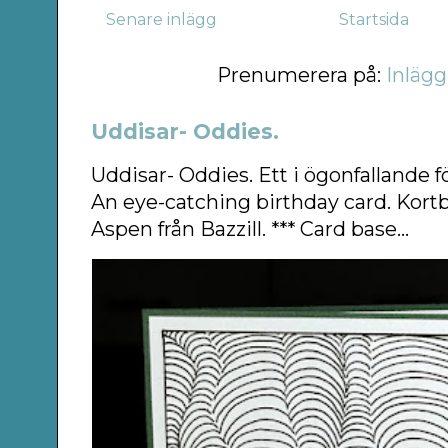
Senare inlägg
Startsida
Prenumerera på:
Inlägg
Uddisar- Oddies.
Uddisar- Oddies. Ett i ögonfallande f
An eye-catching birthday card. Kort
Aspen från Bazzill. *** Card base...