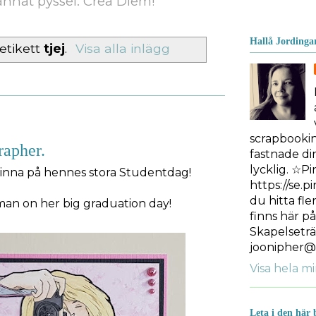
nnat pyssel. Crea Diem!
Hallå Jordinga
etikett
tjej
.
Visa alla inlägg
scrapbooki
rapher.
fastnade dir
lycklig. ☆Pi
kvinna på hennes stora Studentdag!
https://se.p
du hitta fle
an on her big graduation day!
finns här p
Skapelseträ
joonipher@
Visa hela mi
Leta i den här 