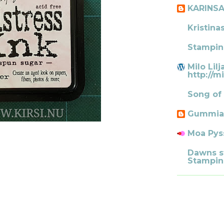
KARINS
Kristina
Stampin
Milo Lilj
http://mi
Song of
Gummia
Moa Pys
Dawns s
Stampin