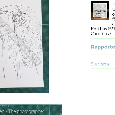
U
U
ö
f
c
Kortbas 15*1
Card base...
Rapporter
Startsida