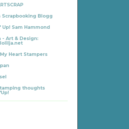
ARTSCRAP
s Scrapbooking Blogg
' Up! Sam Hammond
a - Art & Design:
lolilja.net
 My Heart Stampers
pan
sel
tamping thoughts
'Up!