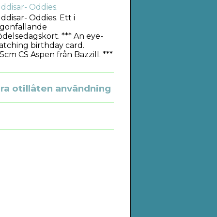
ddisar- Oddies.
ddisar- Oddies. Ett i
gonfallande
ödelsedagskort. *** An eye-
atching birthday card.
5cm CS Aspen från Bazzill. ***
a otillåten användning