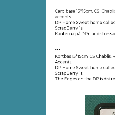
Card base 15*15cm. CS Chabl
accents.
DP Home Sweet home collect
ScrapBerry´s.
Kanterna på DPn är distressa
***
Kortbas 15*15cm. CS Chablis
Accents.
DP Home Sweet home collect
ScrapBerry´s.
The Edges on the DP is distre