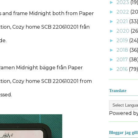
2023
(19
►
2022
(20
►
is and frame Midnight both from Paper
2021
(33
►
ion, Cozy home SCB 220610201 från
2020
(26
►
de.
2019
(24
►
2018
(36
►
2017
(38
►
, Ramen Midnight bägge från Paper
2016
(79
►
ion, Cozy home SCB 220610201 from
Translate
ssed.
Powered b
Bloggar jag gill