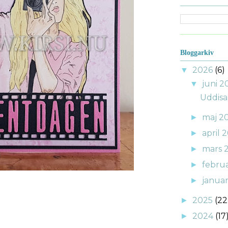
Bloggarkiv
2026
(6)
▼
juni 
▼
Uddisa
maj 2
►
april 
►
mars 
►
febru
►
janua
►
2025
(22
►
2024
(17
►