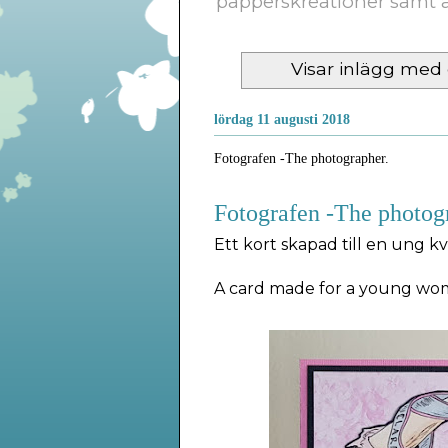
papperskreationer samt a
Visar inlägg med 
lördag 11 augusti 2018
Fotografen -The photographer.
Fotografen -The photog
Ett kort skapad till en ung 
A card made for a young wom