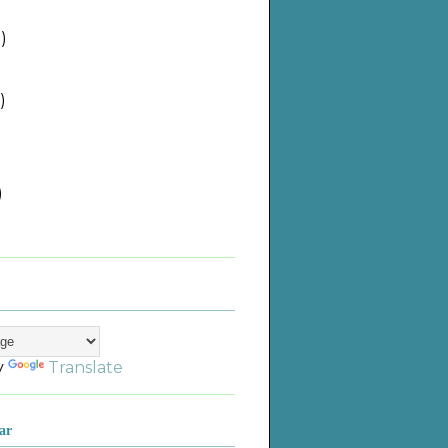
)
)
)
)
)
)
)
)
y
Translate
ar