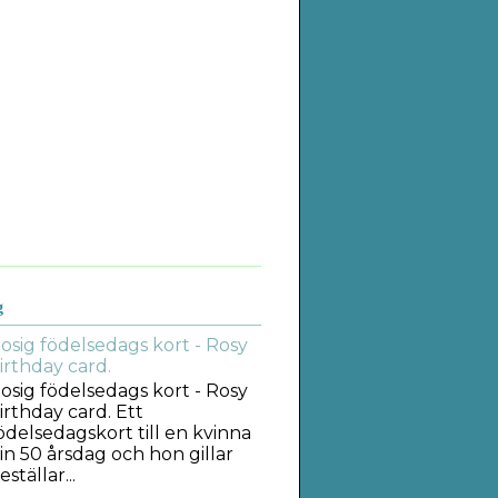
g
osig födelsedags kort - Rosy
irthday card.
osig födelsedags kort - Rosy
irthday card. Ett
ödelsedagskort till en kvinna
in 50 årsdag och hon gillar
tällar...