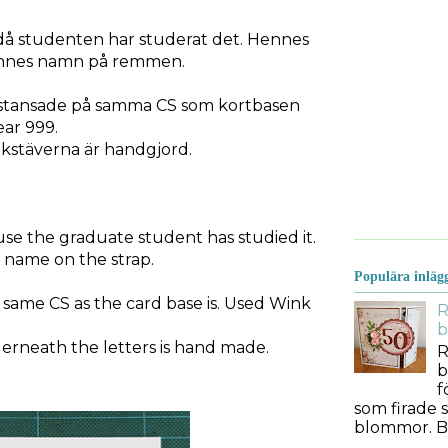
då studenten har studerat det. Hennes
hennes namn på remmen.
tstansade på samma CS som kortbasen
ear 999.
kstäverna är handgjord.
use the graduate student has studied it.
r name on the strap.
Populära inläg
n same CS as the card base is. Used Wink
R
b
erneath the letters is hand made.
R
b
f
som firade s
blommor. Bes