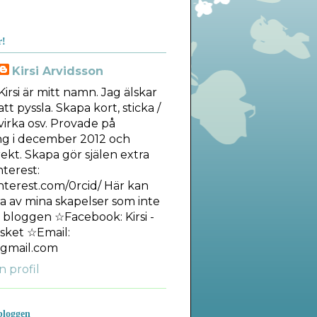
r!
Kirsi Arvidsson
Kirsi är mitt namn. Jag älskar
att pyssla. Skapa kort, sticka /
virka osv. Provade på
ng i december 2012 och
ekt. Skapa gör själen extra
nterest:
interest.com/0rcid/ Här kan
ra av mina skapelser som inte
å bloggen ☆Facebook: Kirsi -
sket ☆Email:
gmail.com
n profil
bloggen