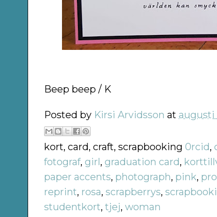
Beep beep / K
Posted by
Kirsi Arvidsson
at
augusti 
kort, card, craft, scrapbooking
0rcid
,
fotograf
,
girl
,
graduation card
,
korttil
paper accents
,
photograph
,
pink
,
pr
reprint
,
rosa
,
scrapberrys
,
scrapbook
studentkort
,
tjej
,
woman