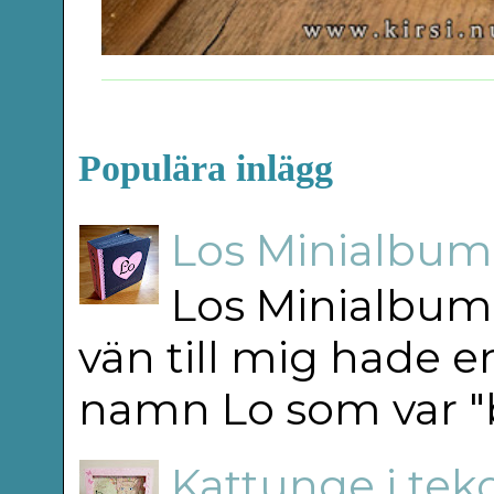
Populära inlägg
Los Minialbum 
Los Minialbum 
vän till mig hade e
namn Lo som var "b
Kattunge i teko