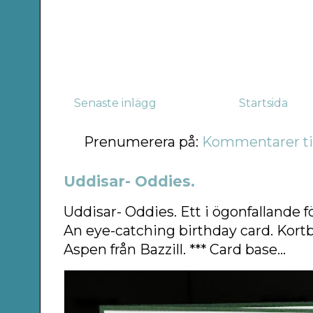
Senaste inlägg
Startsida
Prenumerera på:
Kommentarer til
Uddisar- Oddies.
Uddisar- Oddies. Ett i ögonfallande f
An eye-catching birthday card. Kort
Aspen från Bazzill. *** Card base...