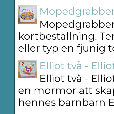
Mopedgrabben
Mopedgrabben 
kortbeställning. T
eller typ en fjunig 
Elliot två - Elli
Elliot två - Ell
en mormor att skap
hennes barnbarn Elli