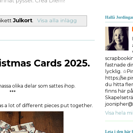
nnat pyssel. Crea Diem!
Hallå Jordinga
ikett
Julkort
.
Visa alla inlägg
scrapbooki
istmas Cards 2025.
fastnade dir
lycklig. ☆Pi
https://se.p
du hitta fle
assa olika delar som sattes ihop.
finns här p
***
Skapelseträ
joonipher@
s a lot of different pieces put together.
Visa hela mi
Leta i den här 