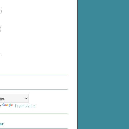
)
)
)
)
)
)
)
)
y
Translate
ar