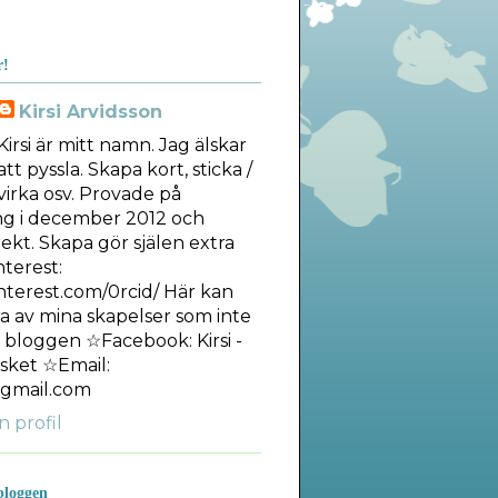
r!
Kirsi Arvidsson
Kirsi är mitt namn. Jag älskar
att pyssla. Skapa kort, sticka /
virka osv. Provade på
ng i december 2012 och
ekt. Skapa gör själen extra
nterest:
interest.com/0rcid/ Här kan
ra av mina skapelser som inte
å bloggen ☆Facebook: Kirsi -
sket ☆Email:
gmail.com
n profil
bloggen