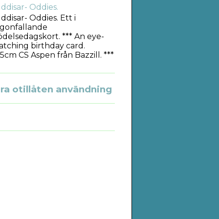
ddisar- Oddies.
ddisar- Oddies. Ett i
gonfallande
ödelsedagskort. *** An eye-
atching birthday card.
5cm CS Aspen från Bazzill. ***
a otillåten användning