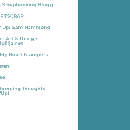
s Scrapbooking Blogg
ARTSCRAP
' Up! Sam Hammond
a - Art & Design:
lolilja.net
 My Heart Stampers
pan
sel
tamping thoughts
'Up!