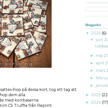
Bloggarkiv
2026
(6)
▼
juni 
▼
Uddisa
maj 2
►
april 
►
mars 
►
febru
►
janua
►
attes ihop på dessa kort, tog ett tag att
ihop dem alla.
2025
(22
►
de med kortbaserna.
2024
(17
►
0cm CS Truffle från Reprint.