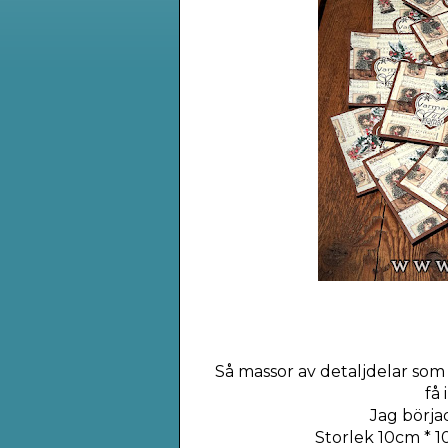
Så massor av detaljdelar som s
få 
Jag börja
Storlek 10cm * 1