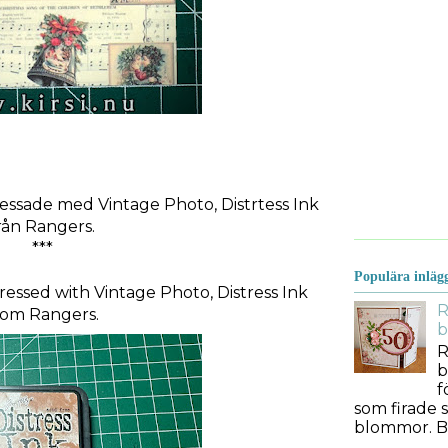
essade med Vintage Photo, Distrtess Ink
rån Rangers.
***
Populära inläg
ressed with Vintage Photo, Distress Ink
R
rom Rangers.
b
R
b
f
som firade s
blommor. Bes