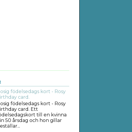
g
osig födelsedags kort - Rosy
irthday card.
osig födelsedags kort - Rosy
irthday card. Ett
ödelsedagskort till en kvinna
in 50 årsdag och hon gillar
tällar...