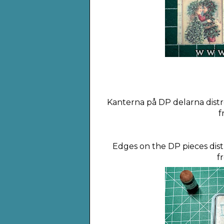
Kanterna på DP delarna distr
f
Edges on the DP pieces dist
f