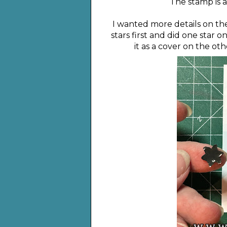
The stamp is 
I wanted more details on the
stars first and did one star 
it as a cover on the ot