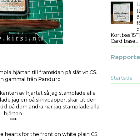
U
U
ö
f
c
Kortbas 15*1
Card base...
Rapporter
pla hjärtan till framsidan på slät vit CS.
Startsida
en gammal från Panduro.
 kanten av hjärtat så jag stämplade alla
lade jag en på skrivpapper, skar ut den
dd på dom andra när jag stämplade alla
hjärtan.
***
 hearts for the front on white plain CS.