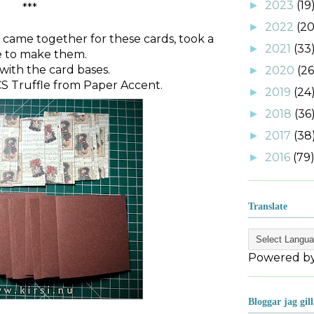
2023
(19
►
***
2022
(20
►
at came together for these cards, took a
2021
(33
►
e to make them.
 with the card bases.
2020
(26
►
CS Truffle from Paper Accent.
2019
(24
►
2018
(36
►
2017
(38
►
2016
(79
►
Translate
Powered b
Bloggar jag gill