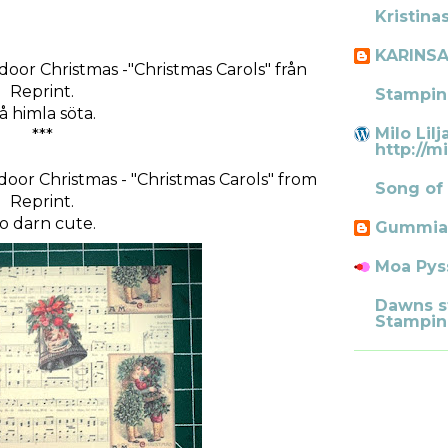
Kristina
KARINS
oor Christmas -
"Christmas Carols" från
Reprint.
Stampin
å himla söta.
Milo Lilj
***
http://mi
oor Christmas - "Christmas Carols" from
Song of
Reprint.
o darn cute.
Gummia
Moa Pys
Dawns s
Stampin