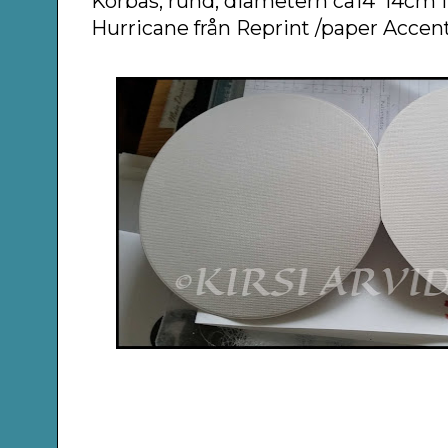
Korbas, rund, diametern ca14*14cm i
Hurricane från Reprint /paper Accent