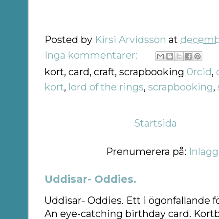
Posted by
Kirsi Arvidsson
at
decembe
Inga kommentarer:
kort, card, craft, scrapbooking
0rcid
,
kort
,
lord of the rings
,
scrapbooking
,
Startsida
Prenumerera på:
Inlägg
Uddisar- Oddies.
Uddisar- Oddies. Ett i ögonfallande f
An eye-catching birthday card. Kort