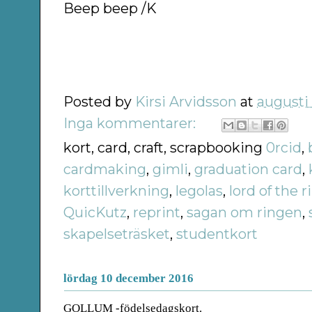
Beep beep /K
Posted by
Kirsi Arvidsson
at
augusti
Inga kommentarer:
kort, card, craft, scrapbooking
0rcid
,
cardmaking
,
gimli
,
graduation card
,
korttillverkning
,
legolas
,
lord of the r
QuicKutz
,
reprint
,
sagan om ringen
,
skapelseträsket
,
studentkort
lördag 10 december 2016
GOLLUM -födelsedagskort.