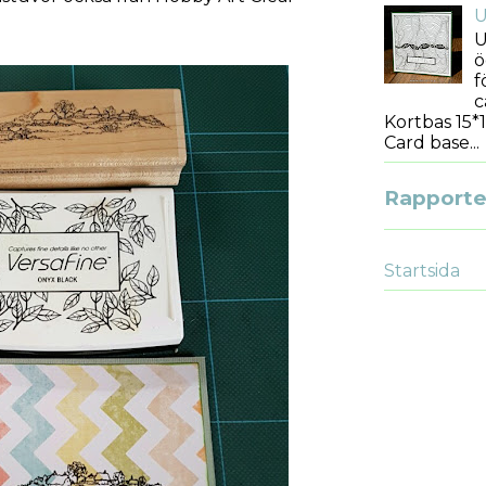
U
U
ö
f
c
Kortbas 15*1
Card base...
Rapporter
Startsida