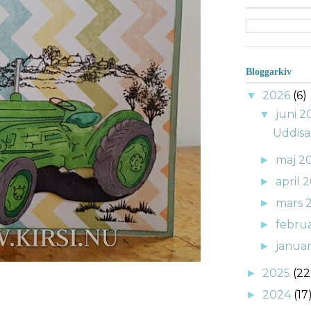
Bloggarkiv
2026
(6)
▼
juni 
▼
Uddisa
maj 2
►
april 
►
mars 
►
febru
►
janua
►
2025
(22
►
2024
(17
►