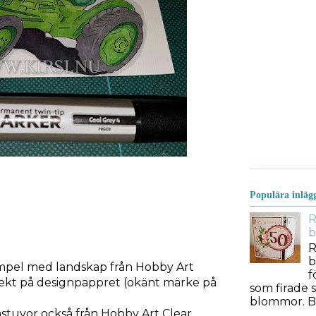
Populära inläg
R
b
R
b
ämpel med landskap från Hobby Art
f
rekt på designpappret (okänt märke på
som firade s
blommor. Bes
ästuvor också från Hobby Art Clear