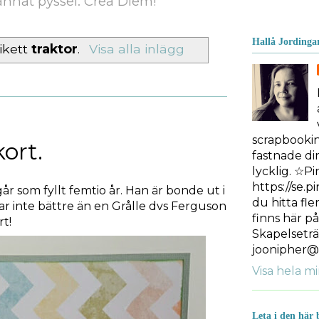
nnat pyssel. Crea Diem!
Hallå Jordinga
ikett
traktor
.
Visa alla inlägg
scrapbooki
kort.
fastnade dir
lycklig. ☆Pi
https://se.p
igår som fyllt femtio år. Han är bonde ut i
du hitta fle
ar inte bättre än en Grålle dvs Ferguson
finns här p
t!
Skapelseträ
joonipher@
Visa hela mi
Leta i den här 