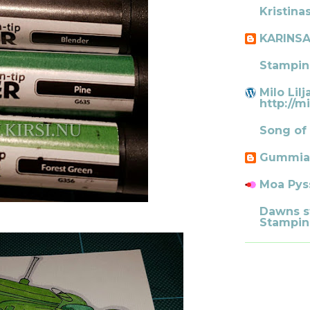
Kristina
KARINS
Stampin
Milo Lilj
http://mi
Song of
Gummia
Moa Pys
Dawns s
Stampin