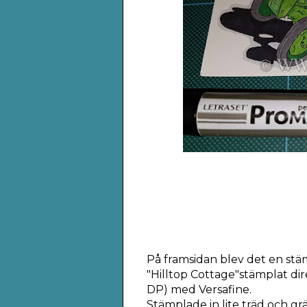
På framsidan blev det en st
"Hilltop Cottage"stämplat di
DP) med Versafine.
Stämplade in lite träd och gr