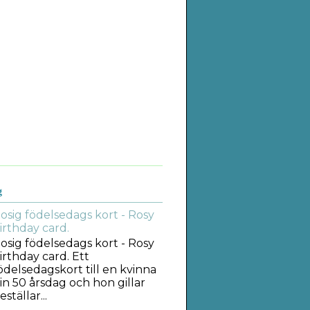
g
osig födelsedags kort - Rosy
irthday card.
osig födelsedags kort - Rosy
irthday card. Ett
ödelsedagskort till en kvinna
in 50 årsdag och hon gillar
tällar...