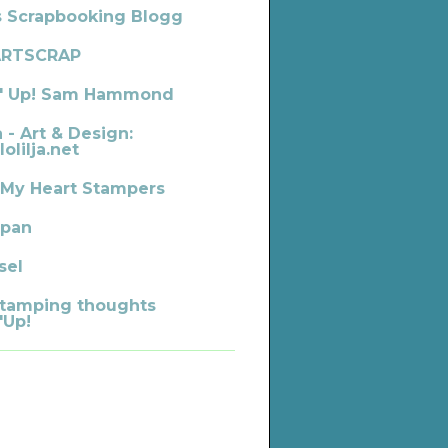
s Scrapbooking Blogg
ARTSCRAP
' Up! Sam Hammond
a - Art & Design:
lolilja.net
 My Heart Stampers
pan
sel
tamping thoughts
'Up!