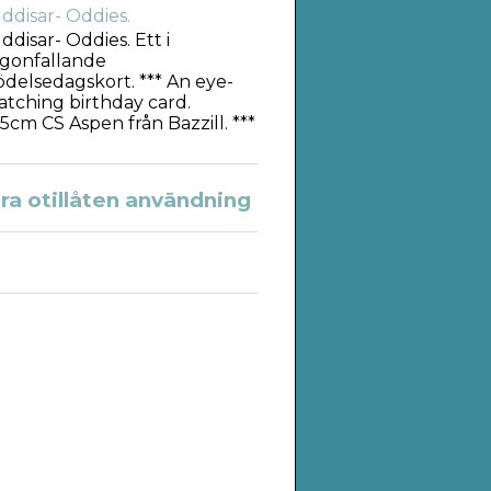
ddisar- Oddies.
ddisar- Oddies. Ett i
gonfallande
ödelsedagskort. *** An eye-
atching birthday card.
5cm CS Aspen från Bazzill. ***
a otillåten användning