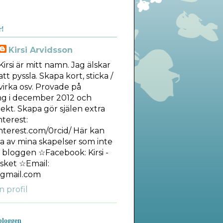
r!
Kirsi Arvidsson
Kirsi är mitt namn. Jag älskar
att pyssla. Skapa kort, sticka /
virka osv. Provade på
ng i december 2012 och
ekt. Skapa gör själen extra
nterest:
interest.com/0rcid/ Här kan
ra av mina skapelser som inte
å bloggen ☆Facebook: Kirsi -
sket ☆Email:
gmail.com
n profil
bloggen