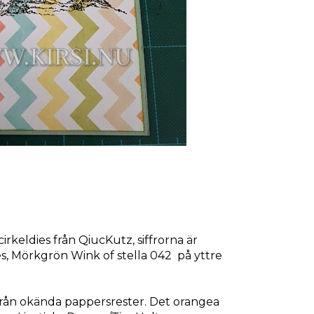
irkeldies från QiucKutz, siffrorna är
es, Mörkgrön Wink of stella 042 på yttre
 från okända pappersrester. Det orangea