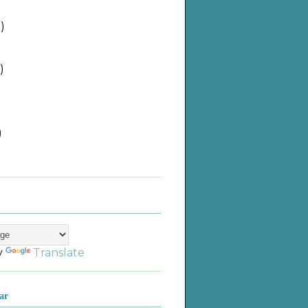
)
)
)
)
)
)
)
)
y
Translate
ar