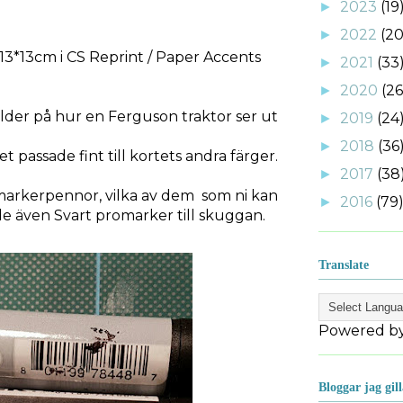
2023
(19
►
2022
(20
►
 13*13cm i CS Reprint / Paper Accents
2021
(33
►
2020
(26
►
bilder på hur en Ferguson traktor ser ut
2019
(24
►
2018
(36
►
 passade fint till kortets andra färger.
2017
(38
►
markerpennor, vilka av dem som ni kan
2016
(79
►
e även Svart promarker till skuggan.
Translate
Powered b
Bloggar jag gill