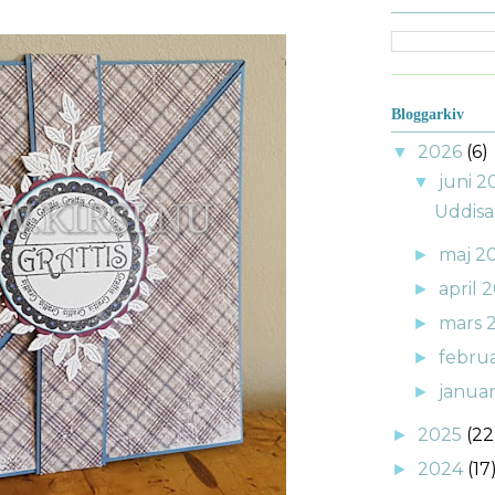
Bloggarkiv
2026
(6)
▼
juni 
▼
Uddisa
maj 2
►
april 
►
mars 
►
febru
►
janua
►
2025
(22
►
2024
(17
►