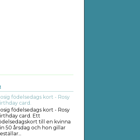
g
osig födelsedags kort - Rosy
irthday card.
osig födelsedags kort - Rosy
irthday card. Ett
ödelsedagskort till en kvinna
in 50 årsdag och hon gillar
tällar...