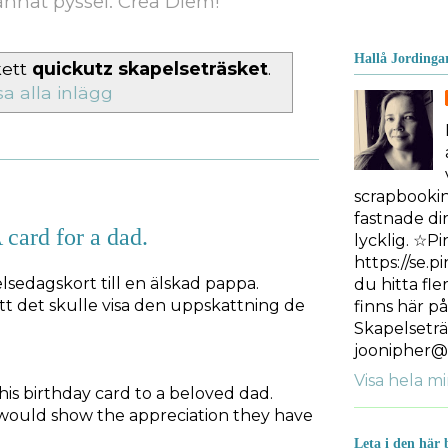
nnat pyssel. Crea Diem!
Hallå Jordinga
kett
quickutz skapelseträsket
.
sa alla inlägg
scrapbooki
fastnade dir
A card for a dad.
lycklig. ☆Pi
https://se.p
elsedagskort till en älskad pappa.
du hitta fle
t det skulle visa den uppskattning de
finns här p
Skapelseträ
joonipher@
Visa hela mi
is birthday card to a beloved dad.
 would show the appreciation they have
Leta i den här 