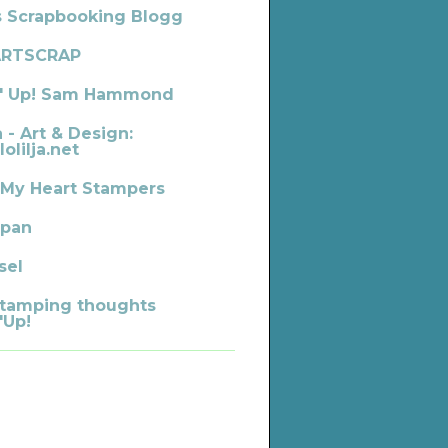
s Scrapbooking Blogg
ARTSCRAP
' Up! Sam Hammond
a - Art & Design:
lolilja.net
 My Heart Stampers
pan
sel
tamping thoughts
'Up!