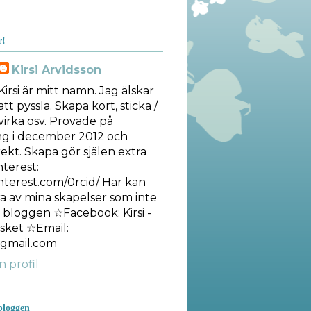
r!
Kirsi Arvidsson
Kirsi är mitt namn. Jag älskar
att pyssla. Skapa kort, sticka /
virka osv. Provade på
ng i december 2012 och
ekt. Skapa gör själen extra
nterest:
interest.com/0rcid/ Här kan
ra av mina skapelser som inte
å bloggen ☆Facebook: Kirsi -
sket ☆Email:
gmail.com
n profil
bloggen