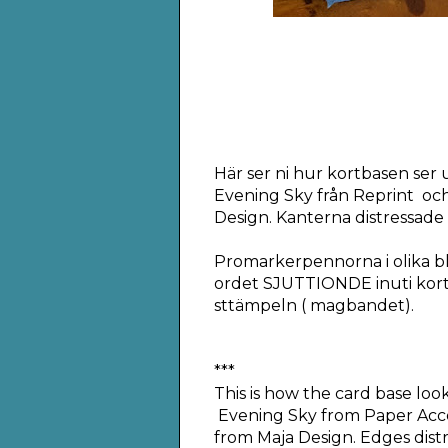
Här ser ni hur kortbasen ser u
Evening Sky från Reprint och
Design. Kanterna distressad
Promarkerpennorna i olika blå
ordet SJUTTIONDE inuti kort
sttämpeln ( magbandet).
***
This is how the card base looks
Evening Sky from Paper Accen
from Maja Design. Edges dist