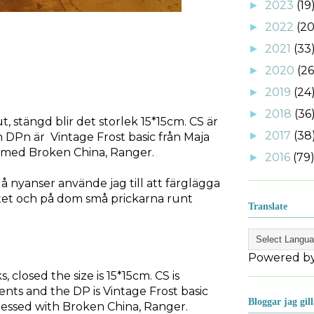
2023
(19
►
2022
(20
►
2021
(33
►
2020
(26
►
2019
(24
►
2018
(36
►
t, stängd blir det storlek 15*15cm. CS är
2017
(38
►
 DPn är Vintage Frost basic från Maja
e med Broken China, Ranger.
2016
(79
►
 nyanser använde jag till att färglägga
et och på dom små prickarna runt
Translate
Powered b
, closed the size is 15*15cm. CS is
ts and the DP is Vintage Frost basic
Bloggar jag gill
ressed with Broken China, Ranger.