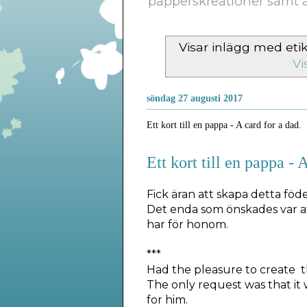
papperskreationer samt a
Visar inlägg med eti
Vi
söndag 27 augusti 2017
Ett kort till en pappa - A card for a dad.
Ett kort till en pappa - 
Fick äran att skapa detta föd
Det enda som önskades var at
har för honom.
***
Had the pleasure to create th
The only request was that it
for him.