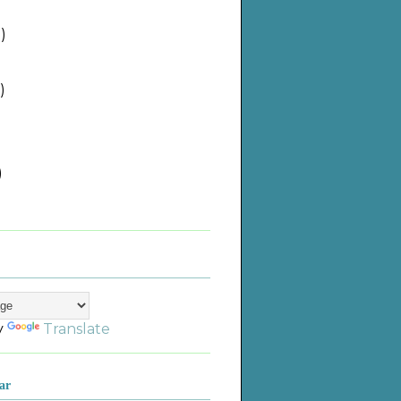
)
)
)
)
)
)
)
)
y
Translate
ar