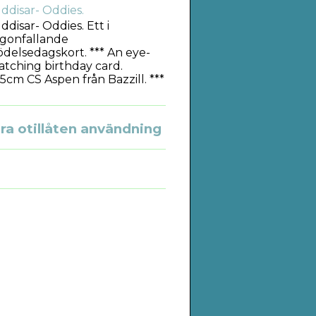
ddisar- Oddies.
ddisar- Oddies. Ett i
gonfallande
ödelsedagskort. *** An eye-
atching birthday card.
5cm CS Aspen från Bazzill. ***
a otillåten användning