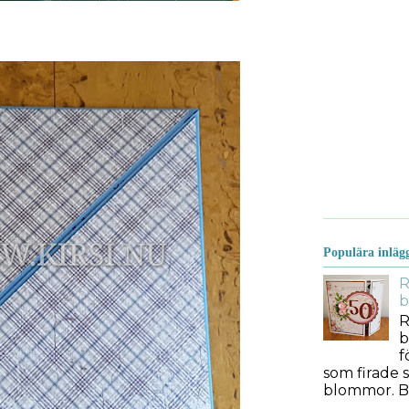
Populära inläg
R
b
R
b
f
som firade s
blommor. Bes