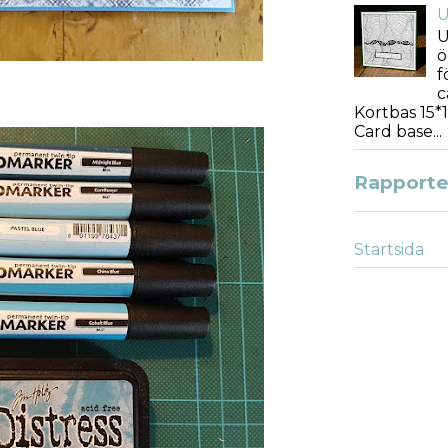
U
U
ö
f
c
Kortbas 15*1
Card base...
Rapporter
Startsida