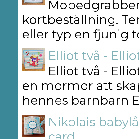
Mopedgrabben 
kortbeställning. T
eller typ en fjunig 
Elliot två - Elli
Elliot två - Ell
en mormor att skap
hennes barnbarn Elli
Nikolais babylå
card.