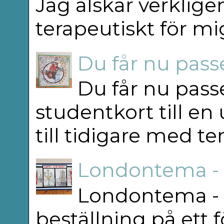
Jag älskar verkligen
terapeutiskt för mig
Du får nu passe
Du får nu passe
studentkort till en
till tidigare med t
Londontema -
Londontema - 
beställning på ett f