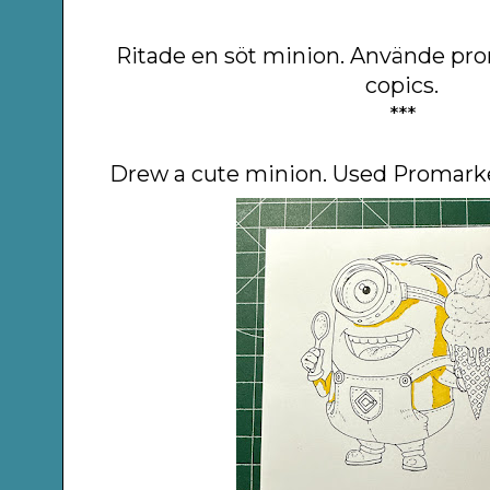
Ritade en söt minion. Använde p
copics.
***
Drew a cute minion. Used Promarke