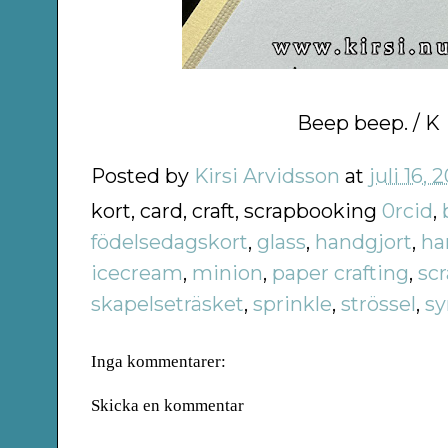
Beep beep. / K
Posted by
Kirsi Arvidsson
at
juli 16, 
kort, card, craft, scrapbooking
0rcid
,
födelsedagskort
,
glass
,
handgjort
,
h
icecream
,
minion
,
paper crafting
,
sc
skapelseträsket
,
sprinkle
,
strössel
,
sy
Inga kommentarer:
Skicka en kommentar