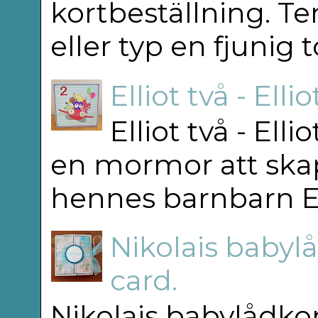
kortbeställning. T
eller typ en fjunig 
Elliot två - Elli
Elliot två - Ell
en mormor att skap
hennes barnbarn Elli
Nikolais babylå
card.
Nikolais babylådkor