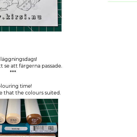
läggningsdags!
att se att färgerna passade.
***
louring time!
ee that the colours suited.