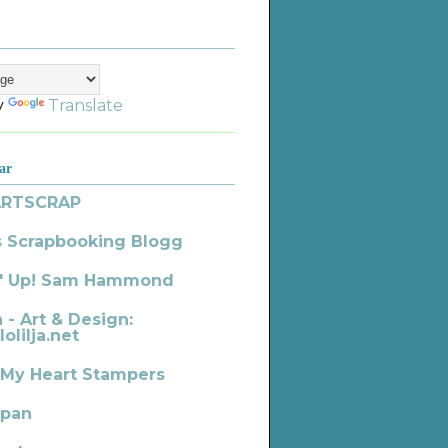
y
Translate
ar
ARTSCRAP
s Scrapbooking Blogg
' Up! Sam Hammond
a - Art & Design:
lolilja.net
 My Heart Stampers
pan