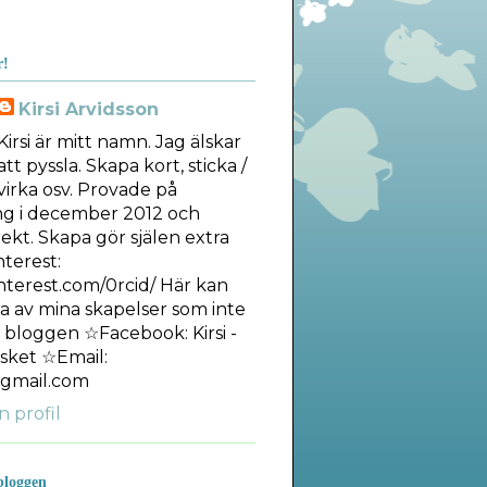
r!
Kirsi Arvidsson
Kirsi är mitt namn. Jag älskar
att pyssla. Skapa kort, sticka /
virka osv. Provade på
ng i december 2012 och
ekt. Skapa gör själen extra
nterest:
interest.com/0rcid/ Här kan
ra av mina skapelser som inte
å bloggen ☆Facebook: Kirsi -
sket ☆Email:
gmail.com
n profil
bloggen