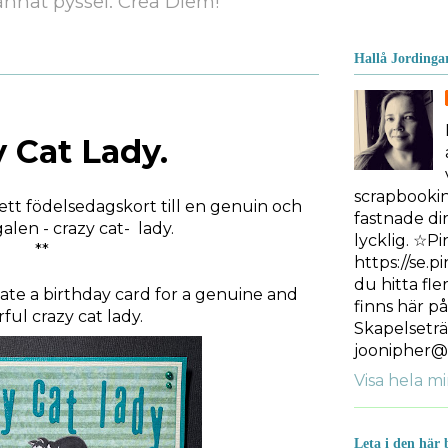
nnat pyssel. Crea Diem!
Hallå Jordinga
y Cat Lady.
scrapbooki
ett födelsedagskort till en genuin och
fastnade dir
galen - crazy cat- lady.
lycklig. ☆Pi
**
https://se.p
du hitta fle
ate a birthday card for a genuine and
finns här p
ul crazy cat lady.
Skapelseträ
joonipher@
Visa hela mi
Leta i den här 