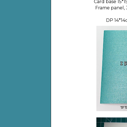
Card base 15*15
Frame panel, 3
DP 14*14