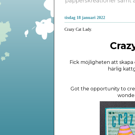
papperskreationer samt a
tisdag 18 januari 2022
Crazy Cat Lady.
Craz
Fick möjligheten att skapa 
härlig katt
Got the
opportunity
to cre
wonderf