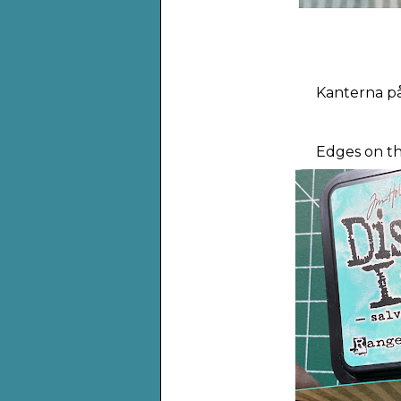
Kanterna på
Edges on th