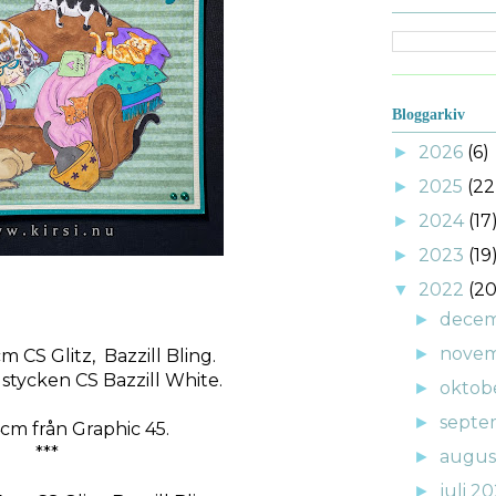
Bloggarkiv
2026
(6)
►
2025
(22
►
2024
(17
►
2023
(19
►
2022
(20
▼
decem
►
novem
►
m CS Glitz, Bazzill Bling.
stycken CS Bazzill White.
oktob
►
septe
►
cm från Graphic 45.
***
augus
►
juli 2
►