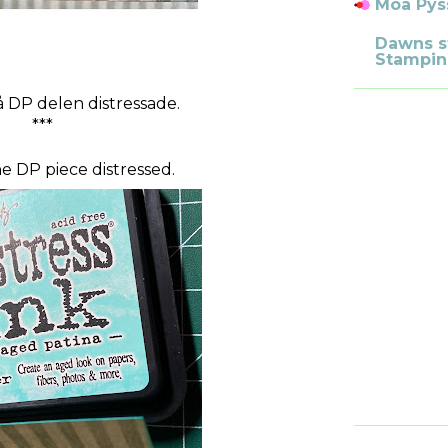
Moa Pys
Dawns s
Stampin
 DP delen distressade.
***
e DP piece distressed.