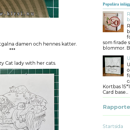
Populära inläg
R
b
R
b
f
som firade s
tgalna damen och hennes katter.
blommor. Bes
***
U
y Cat lady with her cats.
U
ö
f
c
Kortbas 15*1
Card base...
Rapporter
Startsida