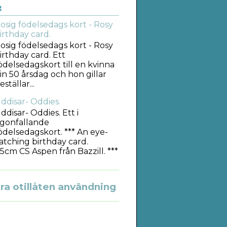
g
osig födelsedags kort - Rosy
irthday card.
osig födelsedags kort - Rosy
irthday card. Ett
ödelsedagskort till en kvinna
in 50 årsdag och hon gillar
tällar...
ddisar- Oddies.
ddisar- Oddies. Ett i
gonfallande
ödelsedagskort. *** An eye-
atching birthday card.
5cm CS Aspen från Bazzill. ***
a otillåten användning