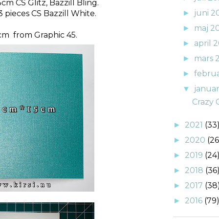
cm CS Glitz, Bazzill Bling.
juni 
 pieces CS Bazzill White.
►
maj 2
►
cm from Graphic 45.
april 
►
mars 
►
febru
►
janua
▼
Crazy 
2021
(33
►
2020
(26
►
2019
(24
►
2018
(36
►
2017
(38
►
2016
(79
►