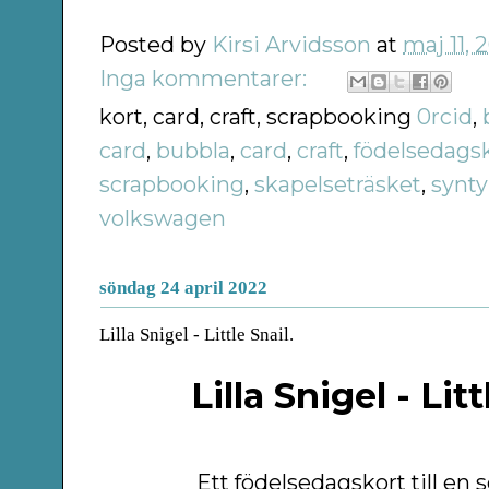
Posted by
Kirsi Arvidsson
at
maj 11, 
Inga kommentarer:
kort, card, craft, scrapbooking
0rcid
,
card
,
bubbla
,
card
,
craft
,
födelsedags
scrapbooking
,
skapelseträsket
,
synt
volkswagen
söndag 24 april 2022
Lilla Snigel - Little Snail.
Lilla Snigel - Litt
Ett födelsedagskort till en sö