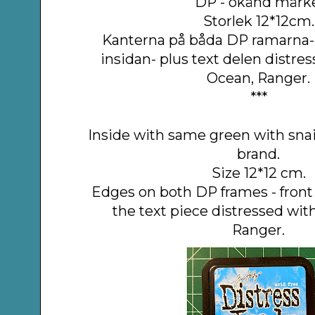
DP - okänd märk
Storlek 12*12cm.
Kanterna på båda DP ramarna-
insidan- plus text delen distre
Ocean, Ranger.
***
Inside with same green with sna
brand.
Size 12*12 cm.
Edges on both DP frames - front 
the text piece distressed wit
Ranger.